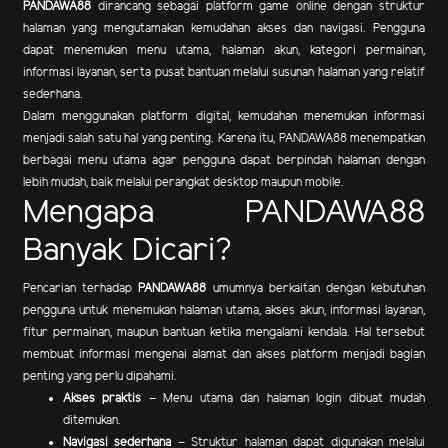
PANDAWA88
dirancang sebagai platform game online dengan struktur
halaman yang mengutamakan kemudahan akses dan navigasi. Pengguna
dapat menemukan menu utama, halaman akun, kategori permainan,
informasi layanan, serta pusat bantuan melalui susunan halaman yang relatif
sederhana.
Dalam menggunakan platform digital, kemudahan menemukan informasi
menjadi salah satu hal yang penting. Karena itu, PANDAWA88 menempatkan
berbagai menu utama agar pengguna dapat berpindah halaman dengan
lebih mudah, baik melalui perangkat desktop maupun mobile.
Mengapa PANDAWA88
Banyak Dicari?
Pencarian terhadap
PANDAWA88
umumnya berkaitan dengan kebutuhan
pengguna untuk menemukan halaman utama, akses akun, informasi layanan,
fitur permainan, maupun bantuan ketika mengalami kendala. Hal tersebut
membuat informasi mengenai alamat dan akses platform menjadi bagian
penting yang perlu dipahami.
Akses praktis
– Menu utama dan halaman login dibuat mudah
ditemukan.
Navigasi sederhana
– Struktur halaman dapat digunakan melalui