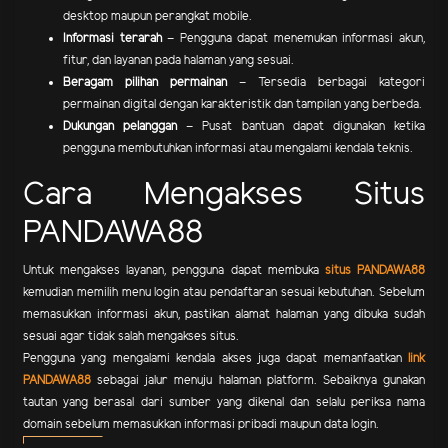
desktop maupun perangkat mobile.
Informasi terarah
– Pengguna dapat menemukan informasi akun,
fitur, dan layanan pada halaman yang sesuai.
Beragam pilihan permainan
– Tersedia berbagai kategori
permainan digital dengan karakteristik dan tampilan yang berbeda.
Dukungan pelanggan
– Pusat bantuan dapat digunakan ketika
pengguna membutuhkan informasi atau mengalami kendala teknis.
Cara Mengakses Situs
PANDAWA88
Untuk mengakses layanan, pengguna dapat membuka
situs PANDAWA88
kemudian memilih menu login atau pendaftaran sesuai kebutuhan. Sebelum
memasukkan informasi akun, pastikan alamat halaman yang dibuka sudah
sesuai agar tidak salah mengakses situs.
Pengguna yang mengalami kendala akses juga dapat memanfaatkan
link
PANDAWA88
sebagai jalur menuju halaman platform. Sebaiknya gunakan
tautan yang berasal dari sumber yang dikenal dan selalu periksa nama
domain sebelum memasukkan informasi pribadi maupun data login.