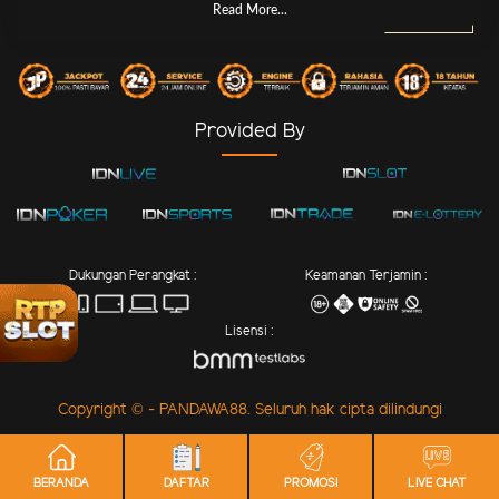
Read More...
Provided By
Dukungan Perangkat :
Keamanan Terjamin :
Lisensi :
Copyright © - PANDAWA88. Seluruh hak cipta dilindungi
BERANDA
DAFTAR
PROMOSI
LIVE CHAT