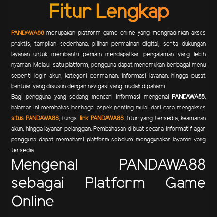
Fitur Lengkap
PANDAWA88
merupakan platform game online yang menghadirkan akses
praktis, tampilan sederhana, pilihan permainan digital, serta dukungan
layanan untuk membantu pemain mendapatkan pengalaman yang lebih
nyaman. Melalui satu platform, pengguna dapat menemukan berbagai menu
seperti login akun, kategori permainan, informasi layanan, hingga pusat
bantuan yang disusun dengan navigasi yang mudah dipahami.
Bagi pengguna yang sedang mencari informasi mengenai
PANDAWA88
,
halaman ini membahas berbagai aspek penting mulai dari cara mengakses
situs PANDAWA88
, fungsi
link PANDAWA88
, fitur yang tersedia, keamanan
akun, hingga layanan pelanggan. Pembahasan dibuat secara informatif agar
pengguna dapat memahami platform sebelum menggunakan layanan yang
tersedia.
Mengenal PANDAWA88
sebagai Platform Game
Online