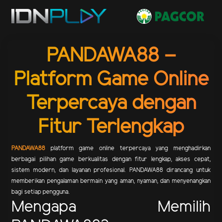
PANDAWA88 –
Platform Game Online
Terpercaya dengan
Fitur Terlengkap
PANDAWA88
platform game online terpercaya yang menghadirkan
berbagai pilihan game berkualitas dengan fitur lengkap, akses cepat,
sistem modern, dan layanan profesional. PANDAWA88 dirancang untuk
memberikan pengalaman bermain yang aman, nyaman, dan menyenangkan
bagi setiap pengguna.
Mengapa Memilih