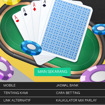
MAIN SEKARANG
MOBILE
JADWAL BANK
TENTANG KAMI
CARA BETTING
LINK ALTERNATIF
KALKULATOR MIX PARLAY