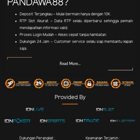
PANDAWA88?
Deposit Terjangkau – Mulai bermain hanya dengan 10K.
RTP Slot Akurat – Data RTP selalu diperbarui sehingga pemain
mendapatkan informasi valid.
Proses Login Mudah – Akses cepat tanpa hambatan.
Dukungan 24 Jam – Customer service selalu siap membantu kapan
saja.
Read More...
Provided By
Dukungan Perangkat :
Keamanan Terjamin :