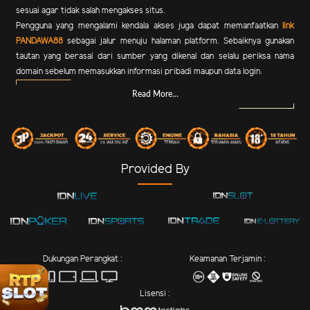
sesuai agar tidak salah mengakses situs.
Pengguna yang mengalami kendala akses juga dapat memanfaatkan
link
PANDAWA88
sebagai jalur menuju halaman platform. Sebaiknya gunakan
tautan yang berasal dari sumber yang dikenal dan selalu periksa nama
domain sebelum memasukkan informasi pribadi maupun data login.
Read More...
Provided By
Dukungan Perangkat :
Keamanan Terjamin :
Lisensi :