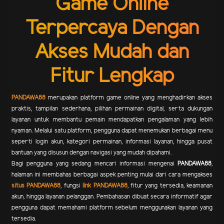
Game Online
Terpercaya Dengan
Akses Mudah dan
Fitur Lengkap
PANDAWA88
merupakan platform game online yang menghadirkan akses
praktis, tampilan sederhana, pilihan permainan digital, serta dukungan
layanan untuk membantu pemain mendapatkan pengalaman yang lebih
nyaman. Melalui satu platform, pengguna dapat menemukan berbagai menu
seperti login akun, kategori permainan, informasi layanan, hingga pusat
bantuan yang disusun dengan navigasi yang mudah dipahami.
Bagi pengguna yang sedang mencari informasi mengenai
PANDAWA88
,
halaman ini membahas berbagai aspek penting mulai dari cara mengakses
situs PANDAWA88
, fungsi
link PANDAWA88
, fitur yang tersedia, keamanan
akun, hingga layanan pelanggan. Pembahasan dibuat secara informatif agar
pengguna dapat memahami platform sebelum menggunakan layanan yang
tersedia.