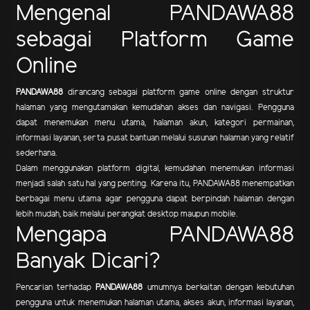
Mengenal PANDAWA88
sebagai Platform Game
Online
PANDAWA88
dirancang sebagai platform game online dengan struktur
halaman yang mengutamakan kemudahan akses dan navigasi. Pengguna
dapat menemukan menu utama, halaman akun, kategori permainan,
informasi layanan, serta pusat bantuan melalui susunan halaman yang relatif
sederhana.
Dalam menggunakan platform digital, kemudahan menemukan informasi
menjadi salah satu hal yang penting. Karena itu, PANDAWA88 menempatkan
berbagai menu utama agar pengguna dapat berpindah halaman dengan
lebih mudah, baik melalui perangkat desktop maupun mobile.
Mengapa PANDAWA88
Banyak Dicari?
Pencarian terhadap
PANDAWA88
umumnya berkaitan dengan kebutuhan
pengguna untuk menemukan halaman utama, akses akun, informasi layanan,