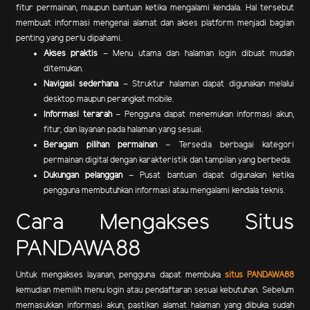
fitur permainan, maupun bantuan ketika mengalami kendala. Hal tersebut
membuat informasi mengenai alamat dan akses platform menjadi bagian
penting yang perlu dipahami.
Akses praktis
– Menu utama dan halaman login dibuat mudah
ditemukan.
Navigasi sederhana
– Struktur halaman dapat digunakan melalui
desktop maupun perangkat mobile.
Informasi terarah
– Pengguna dapat menemukan informasi akun,
fitur, dan layanan pada halaman yang sesuai.
Beragam pilihan permainan
– Tersedia berbagai kategori
permainan digital dengan karakteristik dan tampilan yang berbeda.
Dukungan pelanggan
– Pusat bantuan dapat digunakan ketika
pengguna membutuhkan informasi atau mengalami kendala teknis.
Cara Mengakses Situs
PANDAWA88
Untuk mengakses layanan, pengguna dapat membuka
situs PANDAWA88
kemudian memilih menu login atau pendaftaran sesuai kebutuhan. Sebelum
memasukkan informasi akun, pastikan alamat halaman yang dibuka sudah