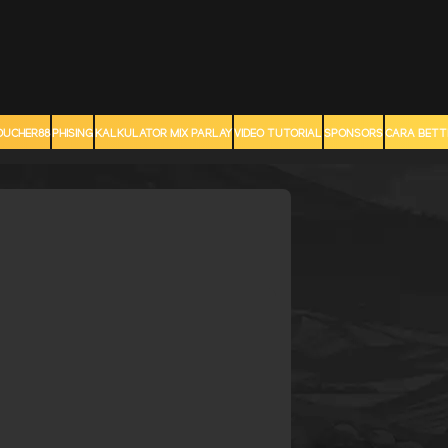
OUCHER88
PHISING
KALKULATOR MIX PARLAY
VIDEO TUTORIAL
SPONSORS
CARA BETT