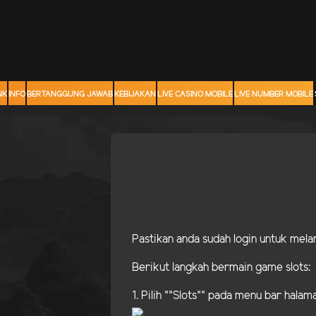
NK
INFO
BERTANGGUNG JAWAB
KEBIJAKAN
LIVE CASINO MOBILE
LIVE NUMBER MOBILE
Pastikan anda sudah login untuk mel
Berikut langkah bermain game slots:
1. Pilih ""Slots"" pada menu bar halam